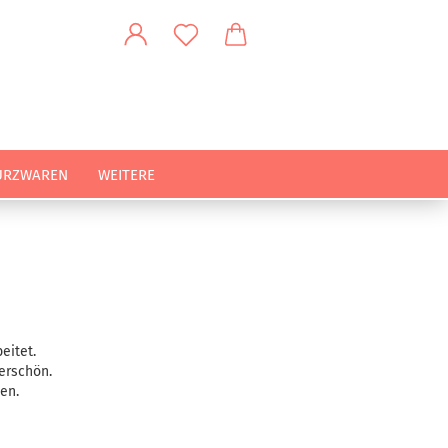
URZWAREN
WEITERE
eitet.
derschön.
en.