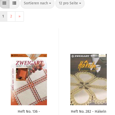
Sortieren nach
12 pro Seite
1
2
»
Heft No. 136 -
Heft No. 282 - Häkeln