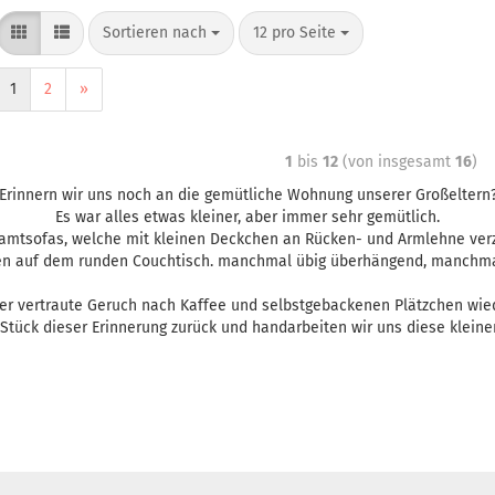
Sortieren nach
12 pro Seite
1
2
»
1
bis
12
(von insgesamt
16
)
Erinnern wir uns noch an die gemütliche Wohnung unserer Großeltern
Es war alles etwas kleiner, aber immer sehr gemütlich.
Samtsofas, welche mit kleinen Deckchen an Rücken- und Armlehne verz
en auf dem runden Couchtisch. manchmal übig überhängend, manchmal 
der vertraute Geruch nach Kaffee und selbstgebackenen Plätzchen wie
 Stück dieser Erinnerung zurück und handarbeiten wir uns diese klein