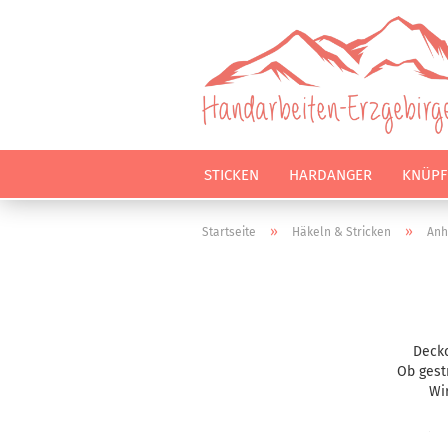
STICKEN
HARDANGER
KNÜPF
»
»
Startseite
Häkeln & Stricken
Anh
Deckc
Ob gestr
Wi