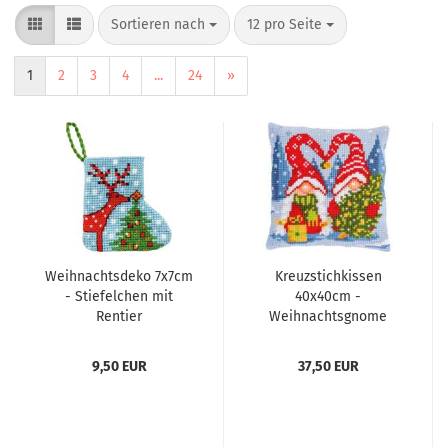
Sortieren nach
12 pro Seite
1
2
3
4
...
24
»
Weihnachtsdeko 7x7cm
Kreuzstichkissen
- Stiefelchen mit
40x40cm -
Rentier
Weihnachtsgnome
9,50 EUR
37,50 EUR