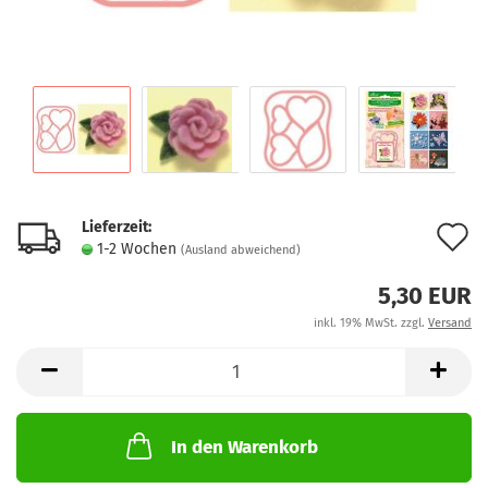
Lieferzeit:
A
1-2 Wochen
(Ausland abweichend)
d
5,30 EUR
M
inkl. 19% MwSt. zzgl.
Versand
In den Warenkorb