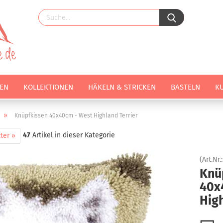
EN
KOLLEKTIONEN
HÄKELN & STRICKEN
BASTELN
K
»
Knüpfkissen 40x40cm - West Highland Terrier
47
Artikel in dieser Kategorie
ter »
(Art.Nr.
Knü
40x
High