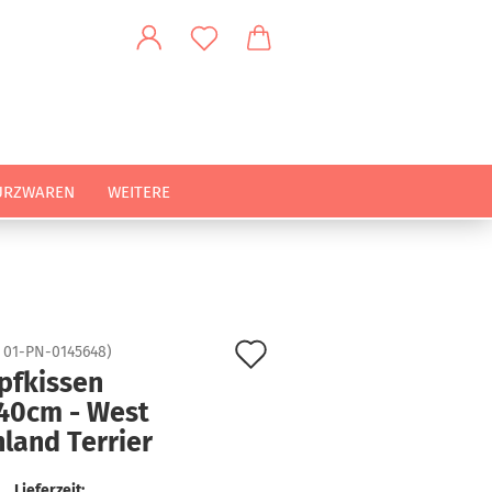
URZWAREN
WEITERE
Auf
:
01-PN-0145648
)
pfkissen
den
40cm - West
Merkzettel
land Terrier
Lieferzeit: