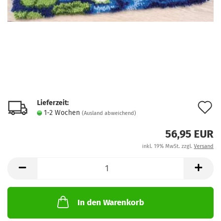
Lieferzeit:
A
1-2 Wochen
(Ausland abweichend)
d
56,95 EUR
M
inkl. 19% MwSt. zzgl.
Versand
In den Warenkorb