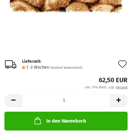
Lieferzeit:
A
1 -2 Wochen
(Ausland abweichend)
d
62,50 EUR
M
inkl. 19% MwSt. zzgl.
Versand
In den Warenkorb