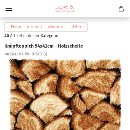
« Erster
« zurück
weiter »
Letzter »
40
Artikel in dieser Kategorie
Knüpfteppich 54x42cm - Holzscheite
(Art.Nr.:
01-PN-0157818
)