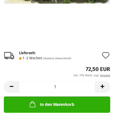
Lieferzeit:
A
1 -2 Wochen
(Ausland abweichend)
d
72,50 EUR
M
inkl. 19% MwSt. zzgl.
Versand
In den Warenkorb