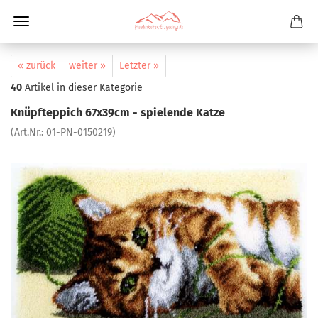
« zurück
weiter »
Letzter »
40
Artikel in dieser Kategorie
Knüpfteppich 67x39cm - spielende Katze
(Art.Nr.:
01-PN-0150219
)