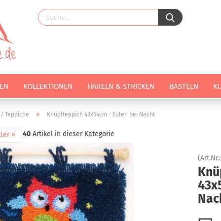
EN
KOLLEKTIONEN
HÄKELN & STRICKEN
BASTELN
K
»
/ Teppiche
Knüpfteppich 43x54cm - Eulen bei Nacht
40
Artikel in dieser Kategorie
ter »
(Art.Nr.
Knü
43x
Nac