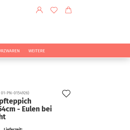
URZWAREN
WEITERE
Auf
:
01-PN-0154926
)
pfteppich
den
54cm - Eulen bei
Merkzettel
ht
Lieferzeit: