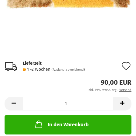
Lieferzeit:
A
1 -2 Wochen
(Ausland abweichend)
d
90,00 EUR
M
inkl. 19% MwSt. zzgl.
Versand
In den Warenkorb