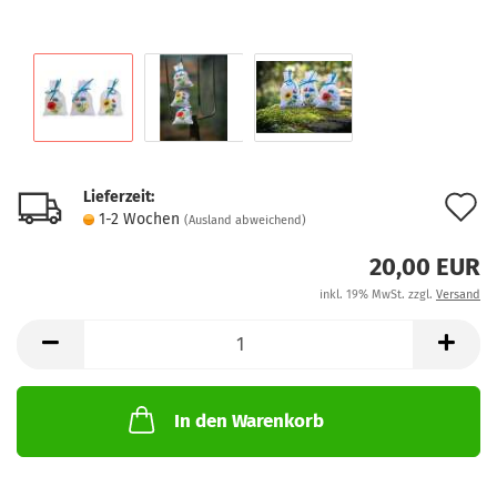
Lieferzeit:
A
1-2 Wochen
(Ausland abweichend)
d
20,00 EUR
M
inkl. 19% MwSt. zzgl.
Versand
In den Warenkorb