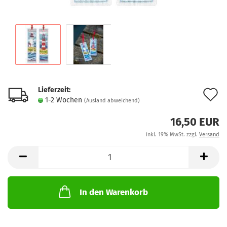
Lieferzeit:
A
1-2 Wochen
(Ausland abweichend)
d
16,50 EUR
M
inkl. 19% MwSt. zzgl.
Versand
In den Warenkorb