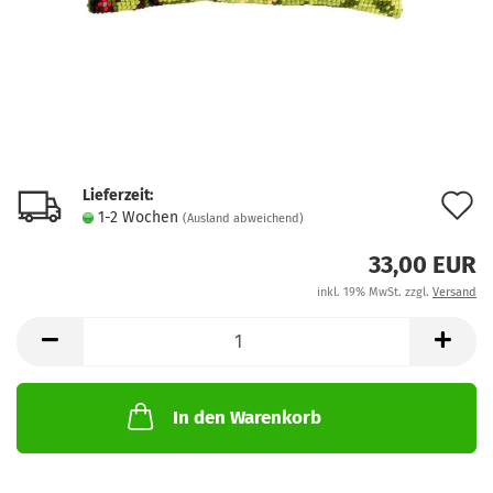
Lieferzeit:
A
1-2 Wochen
(Ausland abweichend)
d
33,00 EUR
M
inkl. 19% MwSt. zzgl.
Versand
In den Warenkorb