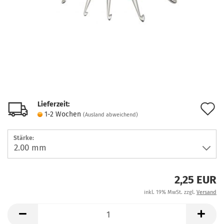
Lieferzeit:
A
1-2 Wochen
(Ausland abweichend)
d
Stärke:
M
2,25 EUR
inkl. 19% MwSt. zzgl.
Versand