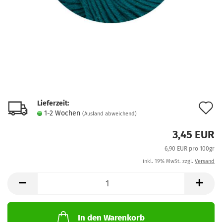
Lieferzeit:
A
1-2 Wochen
(Ausland abweichend)
d
3,45 EUR
M
6,90 EUR pro 100gr
inkl. 19% MwSt. zzgl.
Versand
In den Warenkorb