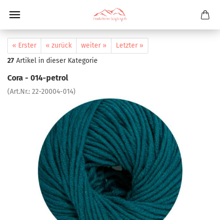
« Erster
« zurück
weiter »
Letzter »
27
Artikel in dieser Kategorie
Cora - 014-petrol
(Art.Nr.:
22-20004-014
)