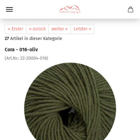
« Erster
« zurück
weiter »
Letzter »
27
Artikel in dieser Kategorie
Cora - 016-oliv
(Art.Nr.:
22-20004-016
)