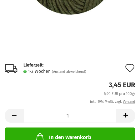
Lieferzeit:
A
1-2 Wochen
(Ausland abweichend)
d
3,45 EUR
M
6,90 EUR pro 100gr
inkl. 19% MwSt. zzgl.
Versand
In den Warenkorb