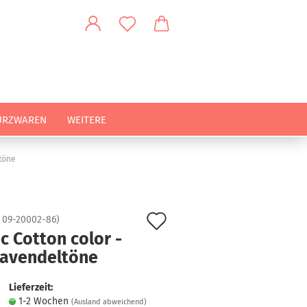
URZWAREN
WEITERE
ltöne
Auf
:
09-20002-86
)
c Cotton color -
den
lavendeltöne
Merkzettel
Lieferzeit:
1-2 Wochen
(Ausland abweichend)