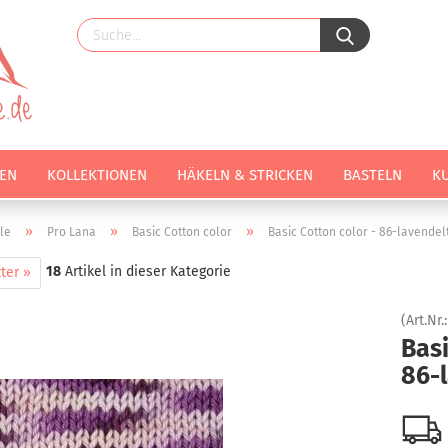
EN
KOLLEKTIONEN
HÄKELN & STRICKEN
BASTELN
K
»
»
»
le
Pro Lana
Basic Cotton color
Basic Cotton color - 86-lavende
18
Artikel in dieser Kategorie
ter »
(Art.Nr.
Basi
86-