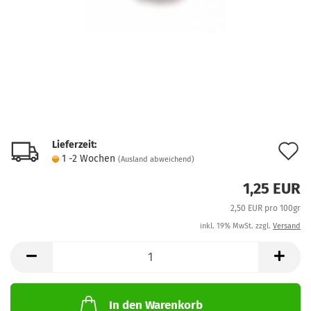
Lieferzeit:
A
1 -2 Wochen
(Ausland abweichend)
d
1,25 EUR
M
2,50 EUR pro 100gr
inkl. 19% MwSt. zzgl.
Versand
In den Warenkorb