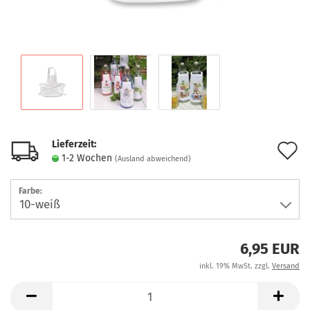
Lieferzeit:
A
1-2 Wochen
(Ausland abweichend)
d
Farbe:
M
6,95 EUR
inkl. 19% MwSt. zzgl.
Versand