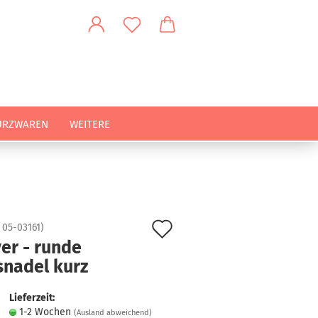
URZWAREN
WEITERE
Auf
:
05-03161
)
er - runde
den
snadel kurz
Merkzettel
Lieferzeit:
1-2 Wochen
(Ausland abweichend)