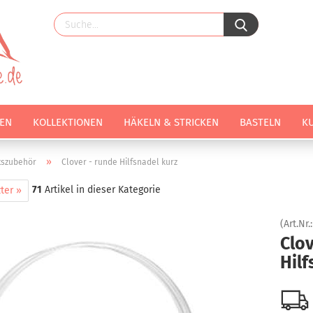
EN
KOLLEKTIONEN
HÄKELN & STRICKEN
BASTELN
K
»
tszubehör
Clover - runde Hilfsnadel kurz
71
Artikel in dieser Kategorie
ter »
(Art.Nr.
Clov
Hilf