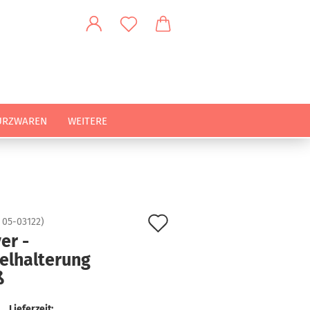
URZWAREN
WEITERE
Auf
:
05-03122
)
er -
den
elhalterung
Merkzettel
ß
Lieferzeit: