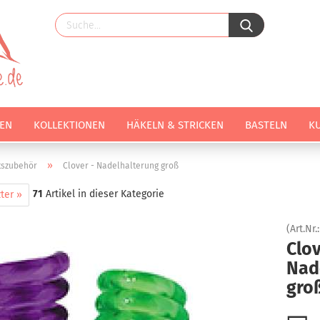
EN
KOLLEKTIONEN
HÄKELN & STRICKEN
BASTELN
K
»
tszubehör
Clover - Nadelhalterung groß
71
Artikel in dieser Kategorie
ter »
(Art.Nr.
Clov
Nad
gro