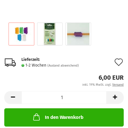
Lieferzeit:
A
1-2 Wochen
(Ausland abweichend)
d
6,00 EUR
M
inkl. 19% MwSt. zzgl.
Versand
In den Warenkorb