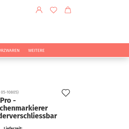
URZWAREN
WEITERE
Auf
:
05-10805
)
Pro -
den
chenmarkierer
Merkzettel
derverschliessbar
Lieferzeit: