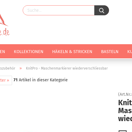
EN
KOLLEKTIONEN
HÄKELN & STRICKEN
BASTELN
K
»
tszubehör
KnitPro - Maschenmarkierer wiederverschliessbar
71
Artikel in dieser Kategorie
ter »
(Art.Nr.
Knit
Mas
wie