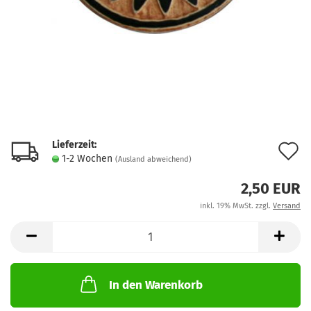
Lieferzeit:
A
1-2 Wochen
(Ausland abweichend)
d
2,50 EUR
M
inkl. 19% MwSt. zzgl.
Versand
In den Warenkorb