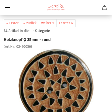
« Erster
« zurück
weiter »
Letzter »
34
Artikel in dieser Kategorie
Holzknopf Ø 35mm - rund
(Art.Nr.:
02-90056
)