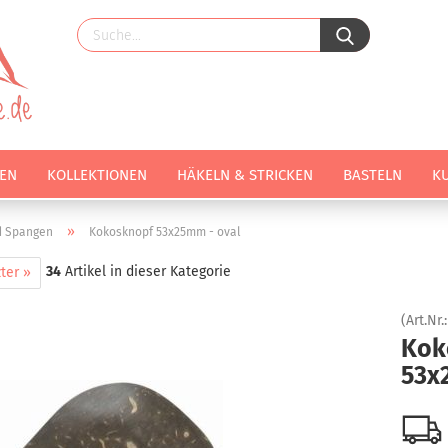
EN
KOLLEKTIONEN
HÄKELN & STRICKEN
BASTELN
K
»
d Spangen
Kokosknopf 53x25mm - oval
34
Artikel in dieser Kategorie
ter »
(Art.Nr.
Kok
53x