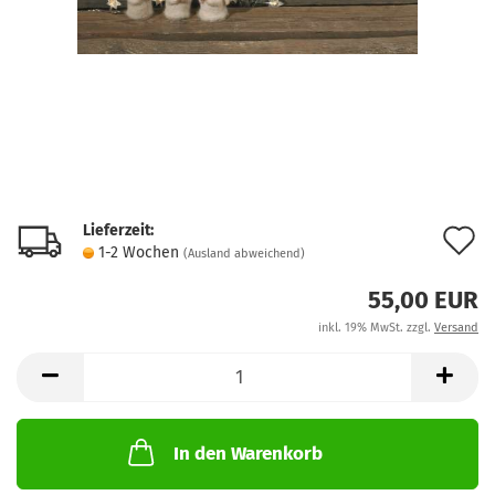
Lieferzeit:
A
1-2 Wochen
(Ausland abweichend)
d
55,00 EUR
M
inkl. 19% MwSt. zzgl.
Versand
In den Warenkorb