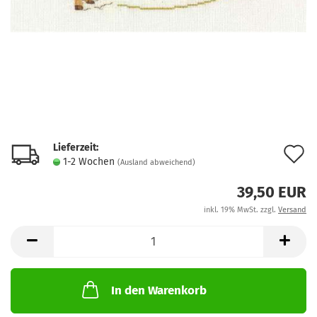
Lieferzeit:
A
1-2 Wochen
(Ausland abweichend)
d
39,50 EUR
M
inkl. 19% MwSt. zzgl.
Versand
In den Warenkorb