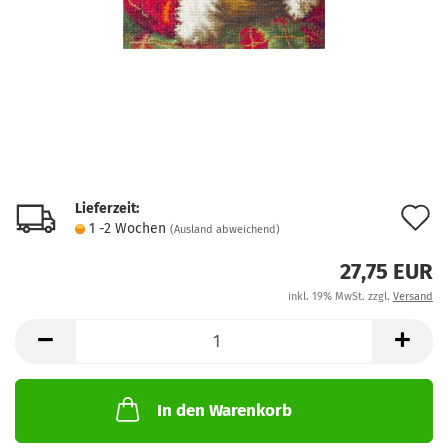
Lieferzeit:
A
1 -2 Wochen
(Ausland abweichend)
d
27,75 EUR
M
inkl. 19% MwSt. zzgl.
Versand
In den Warenkorb