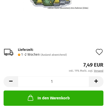
Lieferzeit:
A
1 -2 Wochen
(Ausland abweichend)
d
7,49 EUR
M
inkl. 19% MwSt. zzgl.
Versand
In den Warenkorb