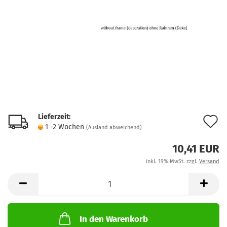
Lieferzeit:
A
1 -2 Wochen
(Ausland abweichend)
d
10,41 EUR
M
inkl. 19% MwSt. zzgl.
Versand
In den Warenkorb