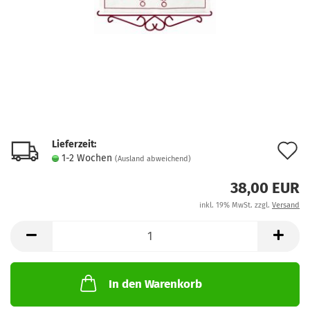
Lieferzeit:
A
1-2 Wochen
(Ausland abweichend)
d
38,00 EUR
M
inkl. 19% MwSt. zzgl.
Versand
In den Warenkorb