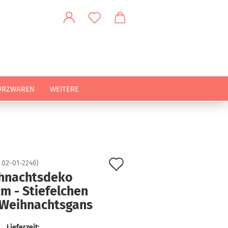
URZWAREN
WEITERE
Auf
:
02-01-2246
)
hnachtsdeko
den
m - Stiefelchen
Merkzettel
 Weihnachtsgans
Lieferzeit: