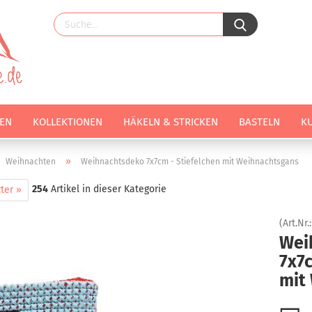
EN
KOLLEKTIONEN
HÄKELN & STRICKEN
BASTELN
K
»
Weihnachten
Weihnachtsdeko 7x7cm - Stiefelchen mit Weihnachtsgans
254
Artikel in dieser Kategorie
ter »
(Art.Nr.
Wei
7x7c
mit