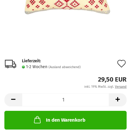
Lieferzeit:
A
1-2 Wochen
(Ausland abweichend)
d
29,50 EUR
M
inkl. 19% MwSt. zzgl.
Versand
In den Warenkorb