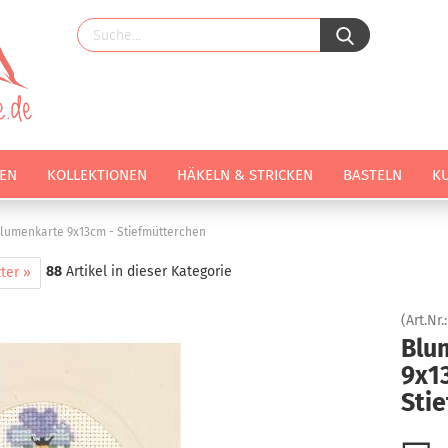
EN
KOLLEKTIONEN
HÄKELN & STRICKEN
BASTELN
K
lumenkarte 9x13cm - Stiefmütterchen
88
Artikel in dieser Kategorie
ter »
(Art.Nr.
Blu
9x1
Sti