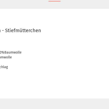
 - Stiefmütterchen
100%Baumwolle
umwolle
chlag