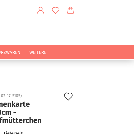
URZWAREN
WEITERE
Auf
:
02-17-5105
)
menkarte
den
3cm -
Merkzettel
efmütterchen
Lieferzeit: