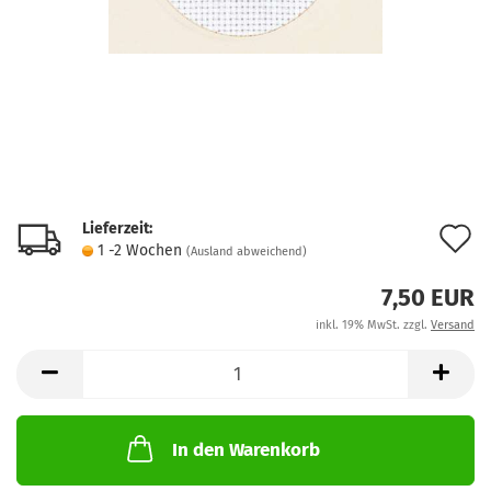
Lieferzeit:
A
1 -2 Wochen
(Ausland abweichend)
d
7,50 EUR
M
inkl. 19% MwSt. zzgl.
Versand
In den Warenkorb