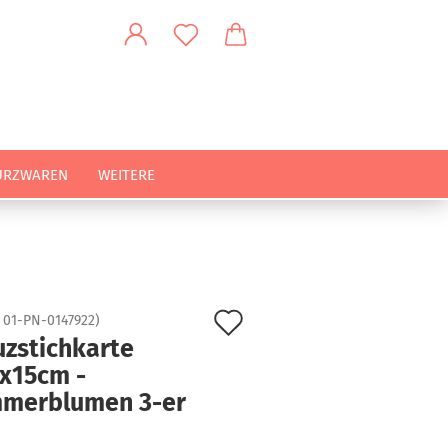
URZWAREN
WEITERE
Auf
:
01-PN-0147922
)
uzstichkarte
den
5x15cm -
Merkzettel
merblumen 3-er