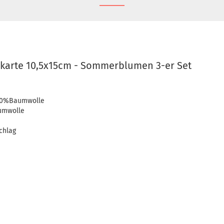
hkarte 10,5x15cm - Sommerblumen 3-er Set
100%Baumwolle
umwolle
chlag