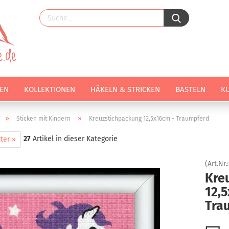
EN
KOLLEKTIONEN
HÄKELN & STRICKEN
BASTELN
K
»
»
Sticken mit Kindern
Kreuzstichpackung 12,5x16cm - Traumpferd
27
Artikel in dieser Kategorie
ter »
(Art.Nr.
Kre
12,
Tra