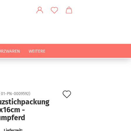
URZWAREN
WEITERE
Auf
:
01-PN-0009592
)
uzstichpackung
den
5x16cm -
Merkzettel
umpferd
Lieferzeit: