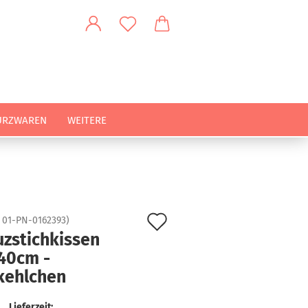
URZWAREN
WEITERE
Auf
:
01-PN-0162393
)
uzstichkissen
den
40cm -
Merkzettel
kehlchen
Lieferzeit: