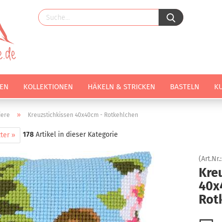
EN
KOLLEKTIONEN
HÄKELN & STRICKEN
BASTELN
K
»
iere
Kreuzstichkissen 40x40cm - Rotkehlchen
178
Artikel in dieser Kategorie
ter »
(Art.Nr.
Kre
40x
Rot