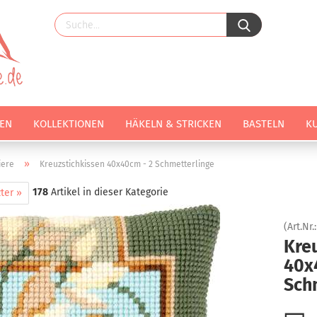
EN
KOLLEKTIONEN
HÄKELN & STRICKEN
BASTELN
K
»
iere
Kreuzstichkissen 40x40cm - 2 Schmetterlinge
178
Artikel in dieser Kategorie
ter »
(Art.Nr.
Kre
40x
Sch