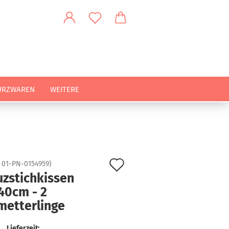
URZWAREN
WEITERE
Auf
:
01-PN-0154959
)
uzstichkissen
den
40cm - 2
Merkzettel
metterlinge
Lieferzeit: