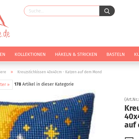
EN
KOLLEKTIONEN
HÄKELN & STRICKEN
BASTELN
K
»
iere
Kreuzstichkissen 40x40cm - Katzen auf dem Mond
178
Artikel in dieser Kategorie
ter »
(Art.Nr.
Kre
40x
auf