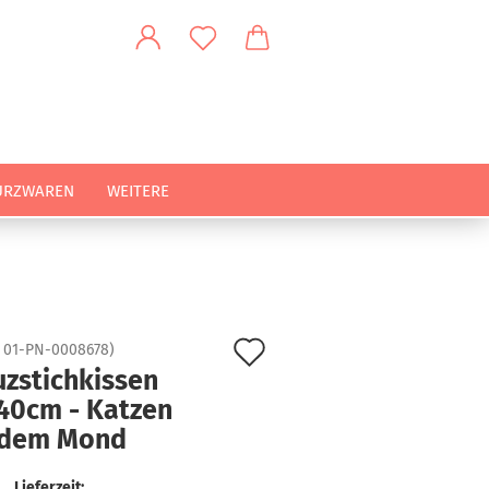
URZWAREN
WEITERE
Auf
:
01-PN-0008678
)
uzstichkissen
den
40cm - Katzen
Merkzettel
 dem Mond
Lieferzeit: