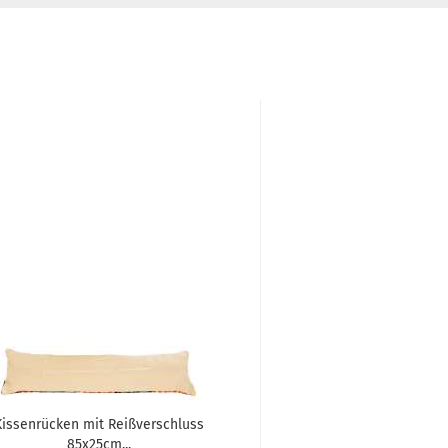
Kissenrücken mit Reißverschluss
Füllkissen 45x45cm
85x25cm...