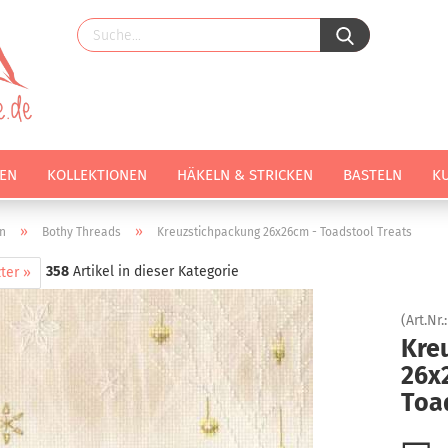
EN
KOLLEKTIONEN
HÄKELN & STRICKEN
BASTELN
K
»
»
n
Bothy Threads
Kreuzstichpackung 26x26cm - Toadstool Treats
358
Artikel in dieser Kategorie
ter »
(Art.Nr.
Kre
26x
Toa