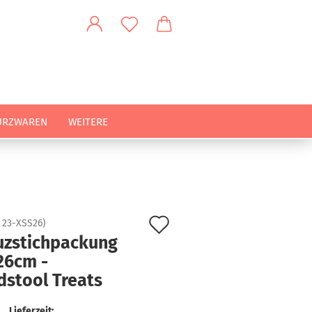
URZWAREN
WEITERE
Auf
:
23-XSS26
)
uzstichpackung
den
26cm -
Merkzettel
dstool Treats
Lieferzeit: