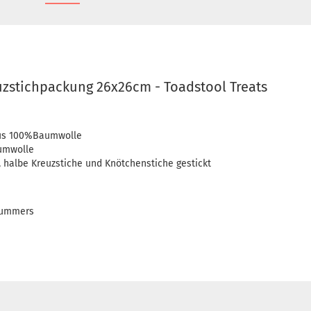
uzstichpackung 26x26cm - Toadstool Treats
 aus 100%Baumwolle
umwolle
 halbe Kreuzstiche und Knötchenstiche gestickt
 Summers