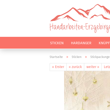
STICKEN
HARDANGER
KNÜPF
»
»
Startseite
Sticken
Stickpackunge
« Erster
« zurück
weiter »
Letz