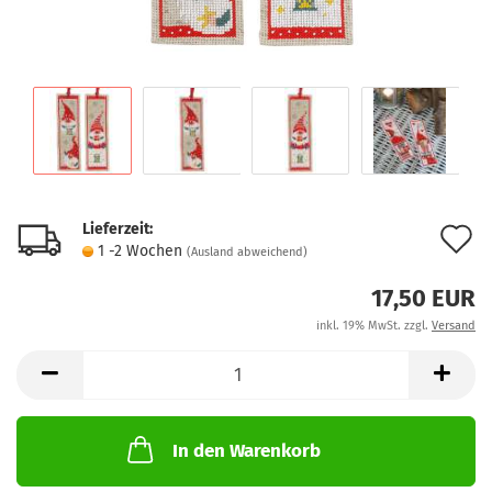
Lieferzeit:
A
1 -2 Wochen
(Ausland abweichend)
d
17,50 EUR
M
inkl. 19% MwSt. zzgl.
Versand
In den Warenkorb