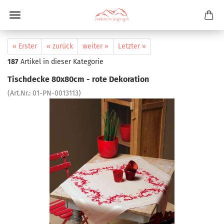
« Erster
« zurück
weiter »
Letzter »
187
Artikel in dieser Kategorie
Tischdecke 80x80cm - rote Dekoration
(Art.Nr.:
01-PN-0013113
)