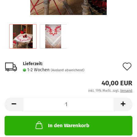
Lieferzeit:
A
1-2 Wochen
(Ausland abweichend)
d
40,00 EUR
M
inkl. 19% MwSt. zzgl.
Versand
In den Warenkorb