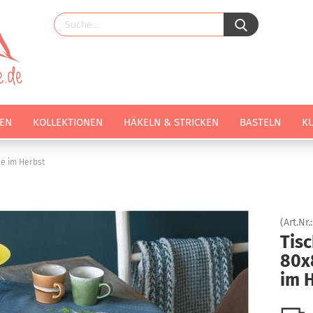
EN
KOLLEKTIONEN
HÄKELN & STRICKEN
BASTELN
K
e im Herbst
(Art.Nr.
Tis
80x
im 