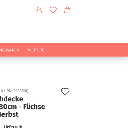
URZWAREN
WEITERE
Auf
:
01-PN-0198561
)
chdecke
den
80cm - Füchse
Merkzettel
Herbst
Lieferzeit: