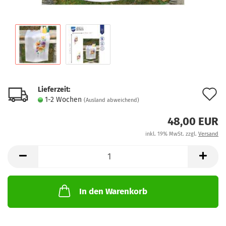
Lieferzeit:
A
1-2 Wochen
(Ausland abweichend)
d
48,00 EUR
M
inkl. 19% MwSt. zzgl.
Versand
In den Warenkorb