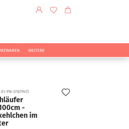
URZWAREN
WEITERE
Auf
:
01-PN-0187947
)
hläufer
den
100cm -
Merkzettel
kehlchen im
ter