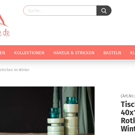
EN
KOLLEKTIONEN
HÄKELN & STRICKEN
BASTELN
K
ehlchen im Winter
(Art.Nr.
Tisc
40x
Rot
Win