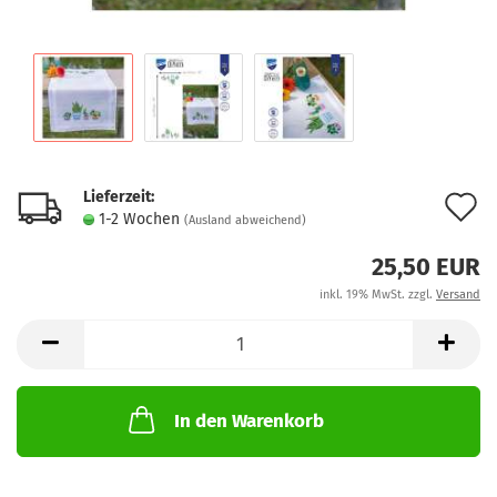
Lieferzeit:
A
1-2 Wochen
(Ausland abweichend)
d
25,50 EUR
M
inkl. 19% MwSt. zzgl.
Versand
In den Warenkorb