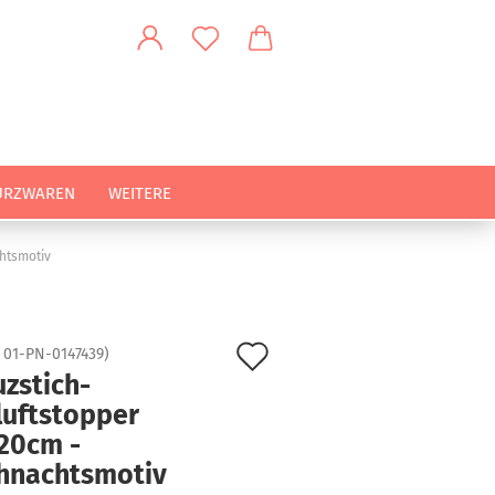
URZWAREN
WEITERE
htsmotiv
Auf
:
01-PN-0147439
)
zstich-
den
luftstopper
Merkzettel
20cm -
hnachtsmotiv