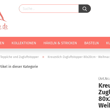
EN
KOLLEKTIONEN
HÄKELN & STRICKEN
BASTELN
K
»
Teppiche und Zugluftstopper
Kreuzstich-Zugluftstopper 80x20cm - Weihnac
tikel in dieser Kategorie
(Art.Nr.
Kreu
Zug
80x
Wei